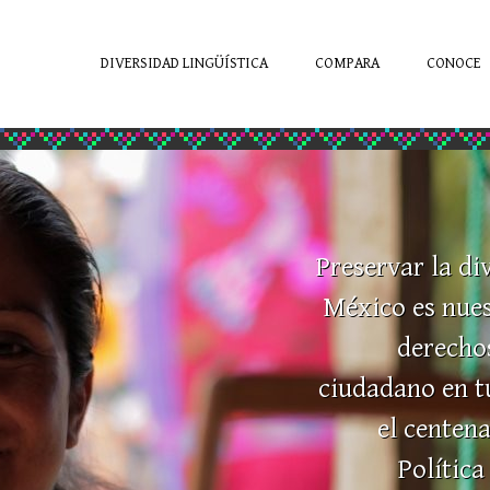
DIVERSIDAD LINGÜÍSTICA
COMPARA
CONOCE
Preservar la di
México es nues
derecho
ciudadano en t
el centena
Política